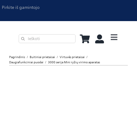
Pirkite iš gamintojo
Virtuvės pri
Pagrindinis
Buitiniai prietaisai
Virtuvės prietaisai
Oro valymas
Daugiafunkciniai puodai
3000 serija Mini ryžių virimo aparatas
Lyginimas
Kavos apar
Dulkių siurb
Philips Pro
Asmeninė p