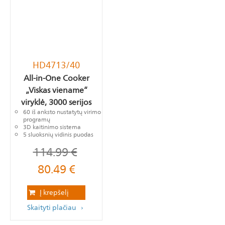
HD4713/40
All-in-One Cooker
„Viskas viename“
viryklė, 3000 serijos
60 iš anksto nustatytų virimo
programų
3D kaitinimo sistema
5 sluoksnių vidinis puodas
114.99
€
80.49
€
Į krepšelį
Skaityti plačiau