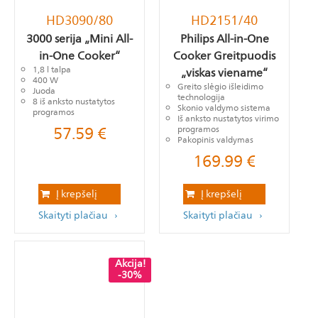
HD3090/80
HD2151/40
3000 serija „Mini All-
Philips All-in-One
in-One Cooker“
Cooker Greitpuodis
1,8 l talpa
„viskas viename“
400 W
Greito slėgio išleidimo
Juoda
technologija
8 iš anksto nustatytos
Skonio valdymo sistema
programos
Iš anksto nustatytos virimo
57.59
€
programos
Pakopinis valdymas
169.99
€
Į krepšelį
Į krepšelį
Skaityti plačiau
Skaityti plačiau
Akcija!
-30%