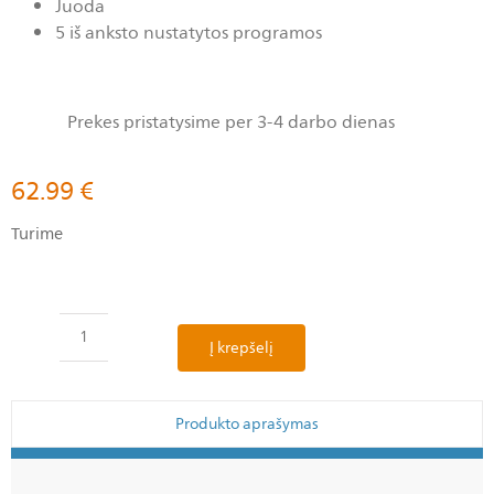
Juoda
5 iš anksto nustatytos programos
Prekes pristatysime per 3-4 darbo dienas
62.99
€
Turime
Į krepšelį
Produkto aprašymas