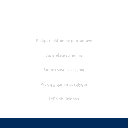
Philips elektroninė parduotuvė
Susisiekite su mumis
Stebėk savo užsakymą
Prekių grąžinimas sąlygos
INBANK lizingas