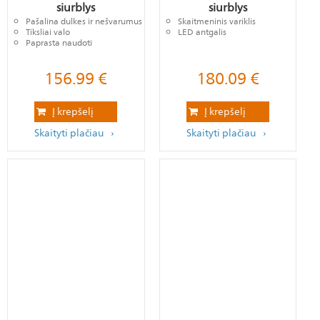
siurblys
siurblys
Pašalina dulkes ir nešvarumus
Skaitmeninis variklis
Tiksliai valo
LED antgalis
Paprasta naudoti
156.99
€
180.09
€
Į krepšelį
Į krepšelį
Skaityti plačiau
Skaityti plačiau