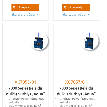
Į krepšelį
Į krepšelį
Skaityti plačiau
Skaityti plačiau
XC7053/01
XC7057/01
7000 Series Belaidis
7000 Series Belaidis
dulkių siurblys „Aqua“
dulkių siurblys „Aqua“
„PrecisionPower“ išmanusis
„PrecisionPower“ išmanusis
antgalis
antgalis
25,2 V, veikia iki 80 min.¹
25,2 V, veikia iki 80 min.¹