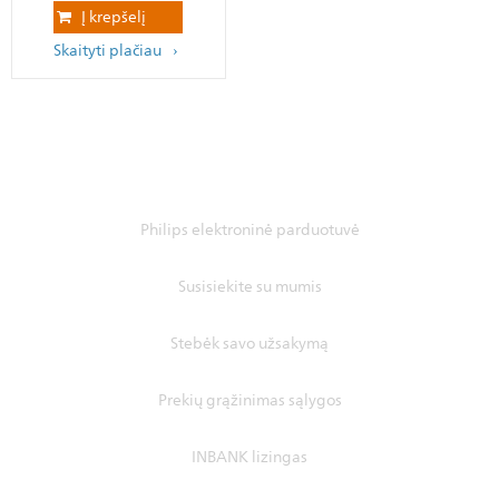
Į krepšelį
Skaityti plačiau
Philips elektroninė parduotuvė
Susisiekite su mumis
Stebėk savo užsakymą
Prekių grąžinimas sąlygos
INBANK lizingas