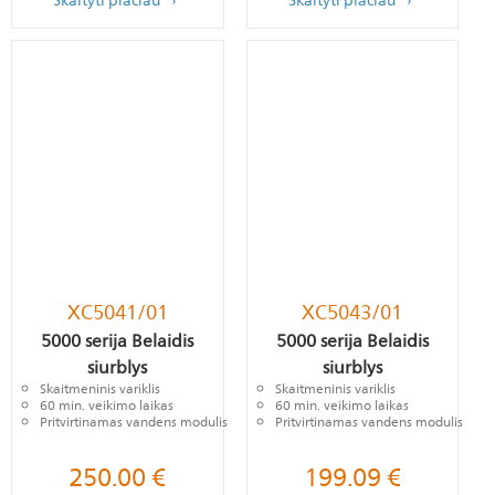
Skaityti plačiau
Skaityti plačiau
XC5041/01
XC5043/01
5000 serija Belaidis
5000 serija Belaidis
siurblys
siurblys
Skaitmeninis variklis
Skaitmeninis variklis
60 min. veikimo laikas
60 min. veikimo laikas
Pritvirtinamas vandens modulis
Pritvirtinamas vandens modulis
250.00
€
199.09
€