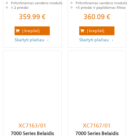
Pritvirtinamas vandens modulis
Pritvirtinamas vandens modulis
+ 2 priedai
+5 priedai ir papildomas filtras
359.99
€
360.09
€
Į krepšelį
Į krepšelį
Skaityti plačiau
Skaityti plačiau
XC7163/01
XC7167/01
7000 Series Belaidis
7000 Series Belaidis