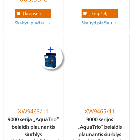
Į krepšelį
Į krepšelį
Skaityti plačiau
Skaityti plačiau
XW9463/11
XW9465/11
9000 serija „AquaTrio“
9000 serijos
belaidis plaunantis
„AquaTrio“ belaidis
siurblys
plaunantis siurblys