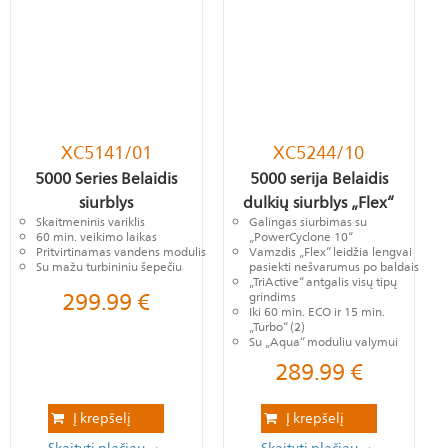
XC5141/01
XC5244/10
5000 Series Belaidis
5000 serija Belaidis
siurblys
dulkių siurblys „Flex“
Skaitmeninis variklis
Galingas siurbimas su
60 min. veikimo laikas
„PowerCyclone 10“
Pritvirtinamas vandens modulis
Vamzdis „Flex“ leidžia lengvai
Su mažu turbininiu šepečiu
pasiekti nešvarumus po baldais
„TriActive“ antgalis visų tipų
299.99
€
grindims
Iki 60 min. ECO ir 15 min.
„Turbo“ (2)
Su „Aqua“ moduliu valymui
289.99
€
Į krepšelį
Į krepšelį