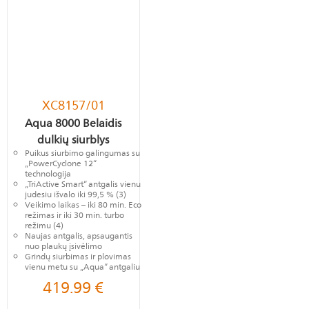
XC8157/01
Aqua 8000 Belaidis
dulkių siurblys
Puikus siurbimo galingumas su
„PowerCyclone 12“
technologija
„TriActive Smart“ antgalis vienu
judesiu išvalo iki 99,5 % (3)
Veikimo laikas – iki 80 min. Eco
režimas ir iki 30 min. turbo
režimu (4)
Naujas antgalis, apsaugantis
nuo plaukų įsivėlimo
Grindų siurbimas ir plovimas
vienu metu su „Aqua“ antgaliu
419.99
€