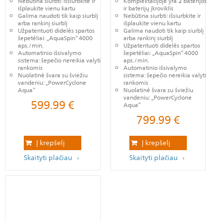
Nebūtina siurbti: išsiurbkite ir
Komplektacijoje yra 2 baterijos
išplaukite vienu kartu
ir baterijų įkroviklis
Galima naudoti tik kaip siurblį
Nebūtina siurbti: išsiurbkite ir
arba rankinį siurblį
išplaukite vienu kartu
Užpatentuoti didelės spartos
Galima naudoti tik kaip siurblį
šepetėliai: „AquaSpin“ 4000
arba rankinį siurblį
aps./min.
Užpatentuoti didelės spartos
Automatinio išsivalymo
šepetėliai: „AquaSpin“ 4000
sistema: šepečio nereikia valyti
aps./min.
rankomis
Automatinio išsivalymo
Nuolatinė švara su šviežiu
sistema: šepečio nereikia valyti
vandeniu: „PowerCyclone
rankomis
Aqua“
Nuolatinė švara su šviežiu
vandeniu: „PowerCyclone
599.99
€
Aqua“
799.99
€
Į krepšelį
Į krepšelį
Skaityti plačiau
Skaityti plačiau