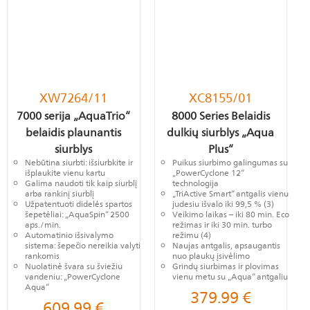
XW7264/11
XC8155/01
7000 serija „AquaTrio“
8000 Series Belaidis
belaidis plaunantis
dulkių siurblys „Aqua
siurblys
Plus“
Nebūtina siurbti: išsiurbkite ir
Puikus siurbimo galingumas su
išplaukite vienu kartu
„PowerCyclone 12“
Galima naudoti tik kaip siurblį
technologija
arba rankinį siurblį
„TriActive Smart“ antgalis vienu
Užpatentuoti didelės spartos
judesiu išvalo iki 99,5 % (3)
šepetėliai: „AquaSpin“ 2500
Veikimo laikas – iki 80 min. Eco
aps./min.
režimas ir iki 30 min. turbo
Automatinio išsivalymo
režimu (4)
sistema: šepečio nereikia valyti
Naujas antgalis, apsaugantis
rankomis
nuo plaukų įsivėlimo
Nuolatinė švara su šviežiu
Grindų siurbimas ir plovimas
vandeniu: „PowerCyclone
vienu metu su „Aqua“ antgaliu
Aqua“
379.99
€
609.99
€