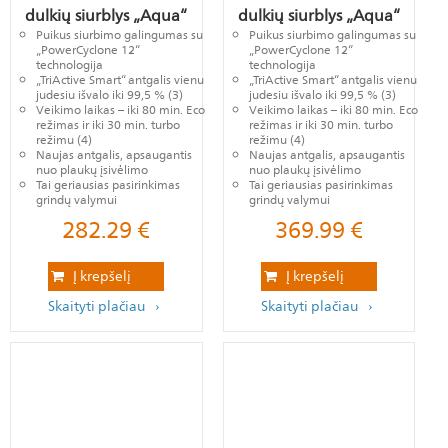
dulkių siurblys „Aqua“
dulkių siurblys „Aqua“
Puikus siurbimo galingumas su
Puikus siurbimo galingumas su
„PowerCyclone 12“
„PowerCyclone 12“
technologija
technologija
„TriActive Smart“ antgalis vienu
„TriActive Smart“ antgalis vienu
judesiu išvalo iki 99,5 % (3)
judesiu išvalo iki 99,5 % (3)
Veikimo laikas – iki 80 min. Eco
Veikimo laikas – iki 80 min. Eco
režimas ir iki 30 min. turbo
režimas ir iki 30 min. turbo
režimu (4)
režimu (4)
Naujas antgalis, apsaugantis
Naujas antgalis, apsaugantis
nuo plaukų įsivėlimo
nuo plaukų įsivėlimo
Tai geriausias pasirinkimas
Tai geriausias pasirinkimas
grindų valymui
grindų valymui
282.29
€
369.99
€
Į krepšelį
Į krepšelį
Skaityti plačiau
Skaityti plačiau