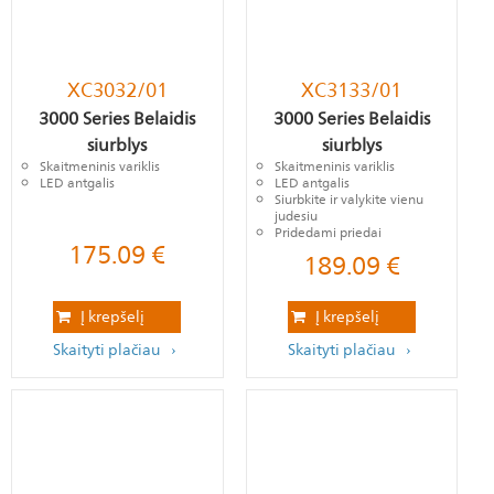
XC3032/01
XC3133/01
3000 Series Belaidis
3000 Series Belaidis
siurblys
siurblys
Skaitmeninis variklis
Skaitmeninis variklis
LED antgalis
LED antgalis
Siurbkite ir valykite vienu
judesiu
Pridedami priedai
175.09
€
189.09
€
Į krepšelį
Į krepšelį
Skaityti plačiau
Skaityti plačiau