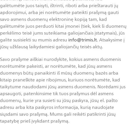
galėtumėte juos taisyti, ištrinti, riboti arba prieštarauti jų
apdorojimui, arba jei norėtumėte pateikti prašymą gauti
savo asmens duomenų elektroninę kopiją tam, kad
galėtumėte juos perduoti kitai įmonei (tiek, kiek ši duomenų
perkėlimo teisė jums suteikiama galiojančiais įstatymais), jūs
galite susisiekti su mumis adresu
info@trimis.lt
. Atsakysime į
jūsų užklausą laikydamiesi galiojančių teisės aktų.
Savo prašyme aiškiai nurodykite, kokius asmens duomenis
norėtumėte pakeisti, ar norėtumėte, kad jūsų asmens
duomenys būtų panaikinti iš mūsų duomenų bazės arba
kitaip praneškite apie ribojimus, kuriuos norėtumėte, kad
taikytume naudodami jūsų asmens duomenis. Norėdami jus
apsaugoti, patenkinsime tik tuos prašymus dėl asmens
duomenų, kurie yra susieti su jūsų paskyra, jūsų el. pašto
adresu arba kita paskyros informacija, kurią naudojate
siųsdami savo prašymą. Mums gali reikėti patikrinti jūsų
tapatybę prieš įvykdant prašymą.