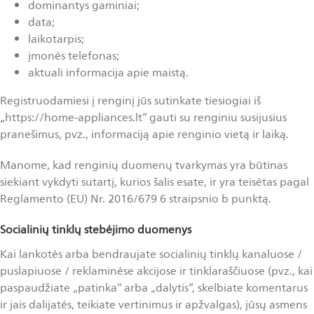
dominantys gaminiai;
data;
laikotarpis;
įmonės telefonas;
aktuali informacija apie maistą.
Registruodamiesi į renginį jūs sutinkate tiesiogiai iš
„https://home-appliances.lt“ gauti su renginiu susijusius
pranešimus, pvz., informaciją apie renginio vietą ir laiką.
Manome, kad renginių duomenų tvarkymas yra būtinas
siekiant vykdyti sutartį, kurios šalis esate, ir yra teisėtas pagal
Reglamento (EU) Nr. 2016/679 6 straipsnio b punktą.
Socialinių tinklų stebėjimo duomenys
Kai lankotės arba bendraujate socialinių tinklų kanaluose /
puslapiuose / reklaminėse akcijose ir tinklaraščiuose (pvz., kai
paspaudžiate „patinka“ arba „dalytis“, skelbiate komentarus
ir jais dalijatės, teikiate vertinimus ir apžvalgas), jūsų asmens