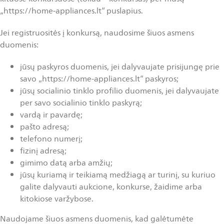
„https://home-appliances.lt“ puslapius.
Jei registruositės į konkursą, naudosime šiuos asmens
duomenis:
jūsų paskyros duomenis, jei dalyvaujate prisijungę prie
savo „https://home-appliances.lt“ paskyros;
jūsų socialinio tinklo profilio duomenis, jei dalyvaujate
per savo socialinio tinklo paskyrą;
vardą ir pavardę;
pašto adresą;
telefono numerį;
fizinį adresą;
gimimo datą arba amžių;
jūsų kuriamą ir teikiamą medžiagą ar turinį, su kuriuo
galite dalyvauti aukcione, konkurse, žaidime arba
kitokiose varžybose.
Naudojame šiuos asmens duomenis, kad galėtumėte