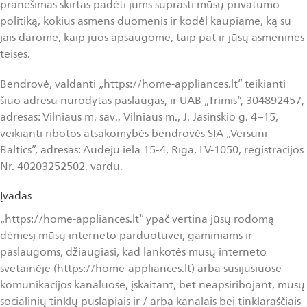
pranešimas skirtas padėti jums suprasti mūsų privatumo
politiką, kokius asmens duomenis ir kodėl kaupiame, ką su
jais darome, kaip juos apsaugome, taip pat ir jūsų asmenines
teises.
Bendrovė, valdanti „https://home-appliances.lt” teikianti
šiuo adresu nurodytas paslaugas, ir UAB „Trimis“, 304892457,
adresas: Vilniaus m. sav., Vilniaus m., J. Jasinskio g. 4–15,
veikianti ribotos atsakomybės bendrovės SIA „Versuni
Baltics”, adresas: Audēju iela 15-4, Rīga, LV-1050, registracijos
Nr. 40203252502, vardu.
Įvadas
„https://home-appliances.lt“ ypač vertina jūsų rodomą
dėmesį mūsų interneto parduotuvei, gaminiams ir
paslaugoms, džiaugiasi, kad lankotės mūsų interneto
svetainėje (https://home-appliances.lt) arba susijusiuose
komunikacijos kanaluose, įskaitant, bet neapsiribojant, mūsų
socialinių tinklų puslapiais ir / arba kanalais bei tinklaraščiais