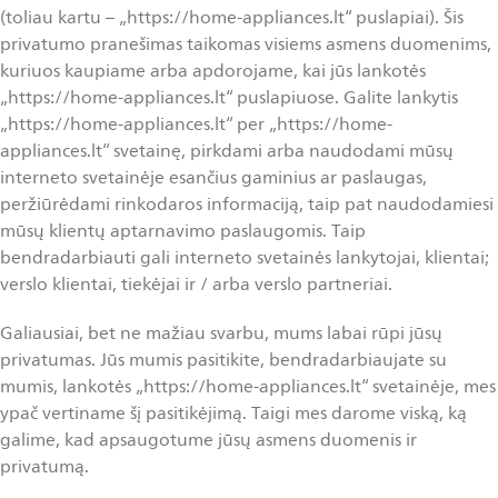
(toliau kartu – „https://home-appliances.lt“ puslapiai). Šis
privatumo pranešimas taikomas visiems asmens duomenims,
kuriuos kaupiame arba apdorojame, kai jūs lankotės
„https://home-appliances.lt“ puslapiuose. Galite lankytis
„https://home-appliances.lt“ per „https://home-
appliances.lt“ svetainę, pirkdami arba naudodami mūsų
interneto svetainėje esančius gaminius ar paslaugas,
peržiūrėdami rinkodaros informaciją, taip pat naudodamiesi
mūsų klientų aptarnavimo paslaugomis. Taip
bendradarbiauti gali interneto svetainės lankytojai, klientai;
verslo klientai, tiekėjai ir / arba verslo partneriai.
Galiausiai, bet ne mažiau svarbu, mums labai rūpi jūsų
privatumas. Jūs mumis pasitikite, bendradarbiaujate su
mumis, lankotės „https://home-appliances.lt“ svetainėje, mes
ypač vertiname šį pasitikėjimą. Taigi mes darome viską, ką
galime, kad apsaugotume jūsų asmens duomenis ir
privatumą.