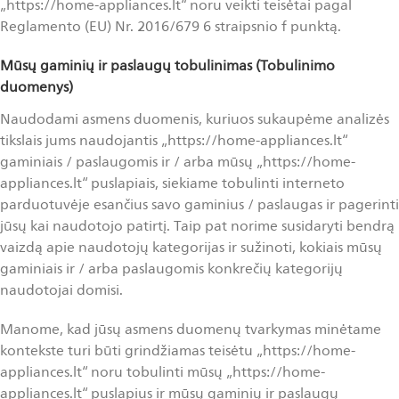
„https://home-appliances.lt“ noru veikti teisėtai pagal
Reglamento (EU) Nr. 2016/679 6 straipsnio f punktą.
Mūsų gaminių ir paslaugų tobulinimas (Tobulinimo
duomenys)
Naudodami asmens duomenis, kuriuos sukaupėme analizės
tikslais jums naudojantis „https://home-appliances.lt“
gaminiais / paslaugomis ir / arba mūsų „https://home-
appliances.lt“ puslapiais, siekiame tobulinti interneto
parduotuvėje esančius savo gaminius / paslaugas ir pagerinti
jūsų kai naudotojo patirtį. Taip pat norime susidaryti bendrą
vaizdą apie naudotojų kategorijas ir sužinoti, kokiais mūsų
gaminiais ir / arba paslaugomis konkrečių kategorijų
naudotojai domisi.
Manome, kad jūsų asmens duomenų tvarkymas minėtame
kontekste turi būti grindžiamas teisėtu „https://home-
appliances.lt“ noru tobulinti mūsų „https://home-
appliances.lt“ puslapius ir mūsų gaminių ir paslaugų