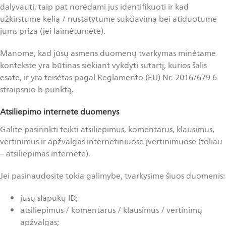
dalyvauti, taip pat norėdami jus identifikuoti ir kad
užkirstume kelią / nustatytume sukčiavimą bei atiduotume
jums prizą (jei laimėtumėte).
Manome, kad jūsų asmens duomenų tvarkymas minėtame
kontekste yra būtinas siekiant vykdyti sutartį, kurios šalis
esate, ir yra teisėtas pagal Reglamento (EU) Nr. 2016/679 6
straipsnio b punktą.
Atsiliepimo
internete
duomenys
Galite pasirinkti teikti atsiliepimus, komentarus, klausimus,
vertinimus ir apžvalgas internetiniuose įvertinimuose (toliau
– atsiliepimas internete).
Jei pasinaudosite tokia galimybe, tvarkysime šiuos duomenis:
jūsų slapukų ID;
atsiliepimus / komentarus / klausimus / vertinimų
apžvalgas;