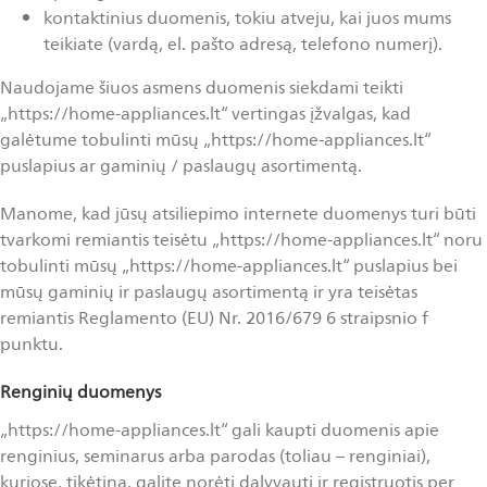
kontaktinius duomenis, tokiu atveju, kai juos mums
teikiate (vardą, el. pašto adresą, telefono numerį).
Naudojame šiuos asmens duomenis siekdami teikti
„https://home-appliances.lt“ vertingas įžvalgas, kad
galėtume tobulinti mūsų „https://home-appliances.lt“
puslapius ar gaminių / paslaugų asortimentą.
Manome, kad jūsų atsiliepimo internete duomenys turi būti
tvarkomi remiantis teisėtu „https://home-appliances.lt“ noru
tobulinti mūsų „https://home-appliances.lt“ puslapius bei
mūsų gaminių ir paslaugų asortimentą ir yra teisėtas
remiantis Reglamento (EU) Nr. 2016/679 6 straipsnio f
punktu.
Renginių duomenys
„https://home-appliances.lt“ gali kaupti duomenis apie
renginius, seminarus arba parodas (toliau – renginiai),
kuriose, tikėtina, galite norėti dalyvauti ir registruotis per