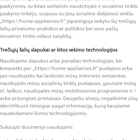
paskyromis, su kitais svetainės naudotojais ir socialinio tinklo
paskyros teikėju, susijusiu su jūsų socialine dalijimosi veikla.
„https://home-appliances.lt“ įsipareigoja laikytis šių trečiųjų
šalių privatumo praktikos ar politikos bei savo pačių
socialinio tinklo vidaus taisyklių.
Trečiųjų šalių slapukai ar kitos
sekimo technologijos
Naudojame slapukus arba panašias technologijas, kai
kreipiatės per „https://home-appliances.lt“ puslapius arba
jais naudojatės: kai lankotės mūsų interneto svetainėse,
naudojatės mūsų socialinių tinklų puslapiais, gaunate mūsų
el. laiškus, naudojatės mūsų mobiliosiomis programomis ir /
arba prijungtais prietaisais. Daugeliu atvejų negalėsime jūsų
identifikuoti tiesiogiai pagal informaciją, kurią kaupiame
naudodamiesi šiomis technologijomis.
Sukaupti duomenys naudojami: