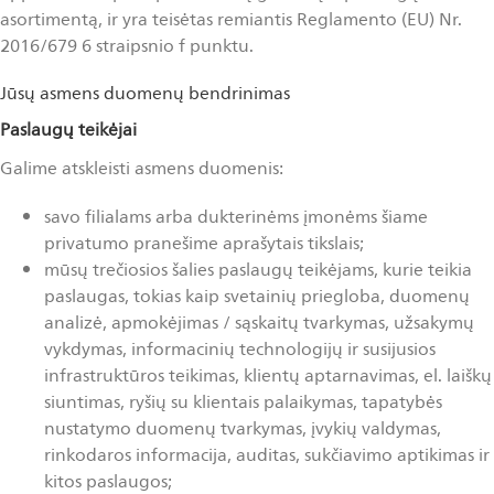
asortimentą, ir yra teisėtas remiantis Reglamento (EU) Nr.
2016/679 6 straipsnio f punktu.
Jūsų asmens duomenų bendrinimas
Paslaugų teikėjai
Galime atskleisti asmens duomenis:
savo filialams arba dukterinėms įmonėms šiame
privatumo pranešime aprašytais tikslais;
mūsų trečiosios šalies paslaugų teikėjams, kurie teikia
paslaugas, tokias kaip svetainių priegloba, duomenų
analizė, apmokėjimas / sąskaitų tvarkymas, užsakymų
vykdymas, informacinių technologijų ir susijusios
infrastruktūros teikimas, klientų aptarnavimas, el. laiškų
siuntimas, ryšių su klientais palaikymas, tapatybės
nustatymo duomenų tvarkymas, įvykių valdymas,
rinkodaros informacija, auditas, sukčiavimo aptikimas ir
kitos paslaugos;