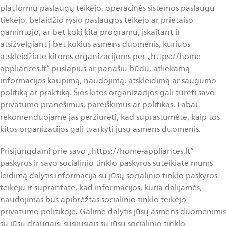
platformų paslaugų teikėjo, operacinės sistemos paslaugų
tiekėjo, belaidžio ryšio paslaugos teikėjo ar prietaiso
gamintojo, ar bet kokį kitą programų, įskaitant ir
atsižvelgiant į bet kokius asmens duomenis, kuriuos
atskleidžiate kitoms organizacijoms per „https://home-
appliances.lt“ puslapius ar panašiu būdu, atliekamą
informacijos kaupimą, naudojimą, atskleidimą ar saugumo
politiką ar praktiką. Šios kitos organizacijos gali turėti savo
privatumo pranešimus, pareiškimus ar politikas. Labai
rekomenduojame jas peržiūrėti, kad suprastumėte, kaip tos
kitos organizacijos gali tvarkyti jūsų asmens duomenis.
Prisijungdami prie savo „https://home-appliances.lt“
paskyros ir savo socialinio tinklo paskyros suteikiate mums
leidimą dalytis informacija su jūsų socialinio tinklo paskyros
teikėju ir suprantate, kad informacijos, kuria dalijamės,
naudojimas bus apibrėžtas socialinio tinklo teikėjo
privatumo politikoje. Galime dalytis jūsų asmens duomenimis
su jūsų draugais, susijusiais su jūsų socialinio tinklo