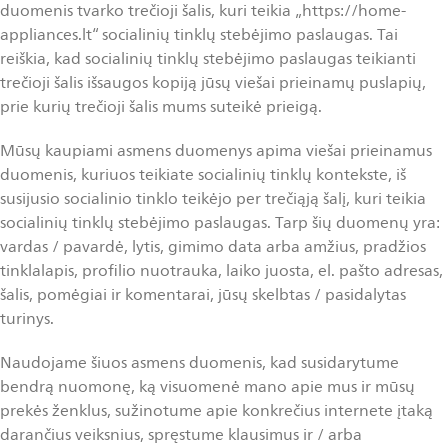
duomenis tvarko trečioji šalis, kuri teikia „https://home-
appliances.lt“ socialinių tinklų stebėjimo paslaugas. Tai
reiškia, kad socialinių tinklų stebėjimo paslaugas teikianti
trečioji šalis išsaugos kopiją jūsų viešai prieinamų puslapių,
prie kurių trečioji šalis mums suteikė prieigą.
Mūsų kaupiami asmens duomenys apima viešai prieinamus
duomenis, kuriuos teikiate socialinių tinklų kontekste, iš
susijusio socialinio tinklo teikėjo per trečiąją šalį, kuri teikia
socialinių tinklų stebėjimo paslaugas. Tarp šių duomenų yra:
vardas / pavardė, lytis, gimimo data arba amžius, pradžios
tinklalapis, profilio nuotrauka, laiko juosta, el. pašto adresas,
šalis, pomėgiai ir komentarai, jūsų skelbtas / pasidalytas
turinys.
Naudojame šiuos asmens duomenis, kad susidarytume
bendrą nuomonę, ką visuomenė mano apie mus ir mūsų
prekės ženklus, sužinotume apie konkrečius internete įtaką
darančius veiksnius, spręstume klausimus ir / arba