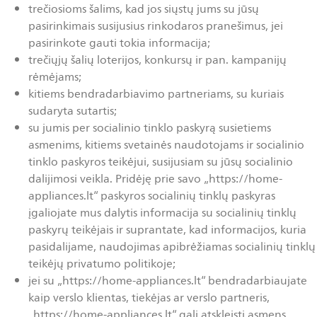
trečiosioms šalims, kad jos siųstų jums su jūsų
pasirinkimais susijusius rinkodaros pranešimus, jei
pasirinkote gauti tokia informacija;
trečiųjų šalių loterijos, konkursų ir pan. kampanijų
rėmėjams;
kitiems bendradarbiavimo partneriams, su kuriais
sudaryta sutartis;
su jumis per socialinio tinklo paskyrą susietiems
asmenims, kitiems svetainės naudotojams ir socialinio
tinklo paskyros teikėjui, susijusiam su jūsų socialinio
dalijimosi veikla. Pridėję prie savo „https://home-
appliances.lt“ paskyros socialinių tinklų paskyras
įgaliojate mus dalytis informacija su socialinių tinklų
paskyrų teikėjais ir suprantate, kad informacijos, kuria
pasidalijame, naudojimas apibrėžiamas socialinių tinklų
teikėjų privatumo politikoje;
jei su „https://home-appliances.lt“ bendradarbiaujate
kaip verslo klientas, tiekėjas ar verslo partneris,
„https://home-appliances.lt“ gali atskleisti asmens