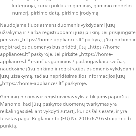
kategoriją, kuriai priklauso gaminys, gaminio modelio
numerį, pirkimo datą, pirkimo įrodymą.
Naudojame šiuos asmens duomenis vykdydami jūsų
užsakymą ir / arba registruodami jūsų pirkinį. Jei prisijungsite
per savo „https://home-appliances.lt“ paskyrą, jūsų pirkimo ir
registracijos duomenys bus pridėti jūsų „https://home-
appliances.lt“ paskyroje. Jei pirksite „https://home-
appliances.lt“ esančius gaminius / paslaugas kaip svečias,
naudosime jūsų pirkimo ir registracijos duomenis vykdydami
jūsų užsakymą, tačiau nepridėsime šios informacijos jūsų
„https://home-appliances.lt“ paskyroje.
Gaminių pirkimas ir registravimas vyksta tik jums paprašius.
Manome, kad jūsų paskyros duomenų tvarkymas yra
reikalingas siekiant vykdyti sutartį, kurios šalis esate, ir yra
teisėtas pagal Reglamento (EU) Nr. 2016/679 6 straipsnio b
punktą.