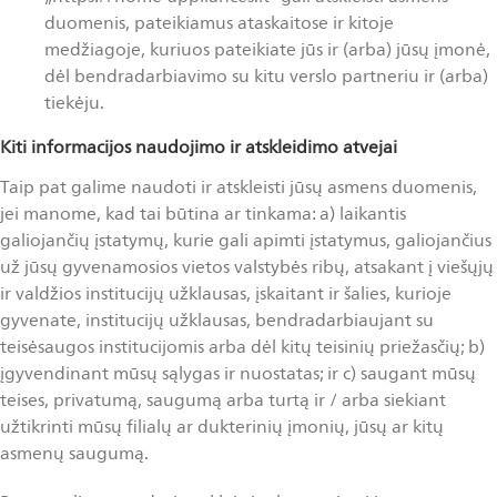
duomenis, pateikiamus ataskaitose ir kitoje
medžiagoje, kuriuos pateikiate jūs ir (arba) jūsų įmonė,
dėl bendradarbiavimo su kitu verslo partneriu ir (arba)
tiekėju.
Kiti informacijos naudojimo ir atskleidimo atvejai
Taip pat galime naudoti ir atskleisti jūsų asmens duomenis,
jei manome, kad tai būtina ar tinkama: a) laikantis
galiojančių įstatymų, kurie gali apimti įstatymus, galiojančius
už jūsų gyvenamosios vietos valstybės ribų, atsakant į viešųjų
ir valdžios institucijų užklausas, įskaitant ir šalies, kurioje
gyvenate, institucijų užklausas, bendradarbiaujant su
teisėsaugos institucijomis arba dėl kitų teisinių priežasčių; b)
įgyvendinant mūsų sąlygas ir nuostatas; ir c) saugant mūsų
teises, privatumą, saugumą arba turtą ir / arba siekiant
užtikrinti mūsų filialų ar dukterinių įmonių, jūsų ar kitų
asmenų saugumą.