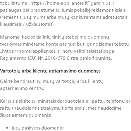
tobulintume „https://home-appliances.lt“ gaminius ir
paslaugas bei pradėtume su jumis pokalbį reklamos tikslais
(remiantis jūsų mums arba mūsų konkurentams adresuotais
klausimais / užklausomis).
Manome, kad socialinių tinklų stebėjimo duomenų
tvarkymas minėtame kontekste turi būti grindžiamas teisėtu
„https://home-appliances.lt“ noru veikti teisėtai pagal
Reglamento (EU) Nr. 2016/679 6 straipsnio f punktą.
Vartotojų arba klientų aptarnavimo duomenys
Galite bendrauti su mūsų vartotojų arba klientų
aptarnavimo centru.
Kai susisieksite su minėtais darbuotojais el. paštu, telefonu ar
raštu (naudojantis atsakymų kortelėmis), mes naudosime
šiuos asmens duomenis:
jūsų paskyros duomenis;