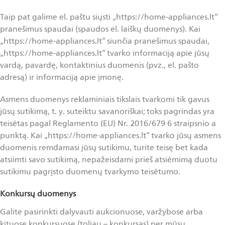
Taip pat galime el. paštu siųsti „https://home-appliances.lt“
pranešimus spaudai (spaudos el. laiškų duomenys). Kai
„https://home-appliances.lt“ siunčia pranešimus spaudai,
„https://home-appliances.lt“ tvarko informaciją apie jūsų
vardą, pavardę, kontaktinius duomenis (pvz., el. pašto
adresą) ir informaciją apie įmonę.
Asmens duomenys reklaminiais tikslais tvarkomi tik gavus
jūsų sutikimą, t. y. suteiktu savanoriškai; toks pagrindas yra
teisėtas pagal Reglamento (EU) Nr. 2016/679 6 straipsnio a
punktą. Kai „https://home-appliances.lt“ tvarko jūsų asmens
duomenis remdamasi jūsų sutikimu, turite teisę bet kada
atsiimti savo sutikimą, nepažeisdami prieš atsiėmimą duotu
sutikimu pagrįsto duomenų tvarkymo teisėtumo.
Konkursų duomenys
Galite pasirinkti dalyvauti aukcionuose, varžybose arba
kituose konkursuose (toliau – konkursas) per mūsų