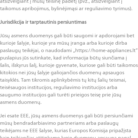
atsižvelgiant į mūsų teisinę padėtį (pvz., atsižvelgiant į
taikomus apribojimus, bylinėjimąsi ar reguliavimo tyrimus).
Jurisdikcija
ir tarptautinis persiuntimas
Jūsų asmens duomenys gali būti saugomi ir apdorojami bet
kurioje šalyje, kurioje yra mūsų įranga arba kurioje dirba
paslaugų teikėjai, o naudodami „https://home-appliances.lt“
puslapius jūs sutinkate, kad informacija būtų siunčiama į
šalis, išskyrus šalį, kurioje gyvenate, kuriose gali būti taikomos
kitokios nei jūsų šalyje galiojančios duomenų apsaugos
taisyklės. Tam tikromis aplinkybėmis tų kitų šalių teismai,
teisėsaugos institucijos, reguliavimo institucijos arba
saugumo institucijos gali turėti prieigos teisę prie jūsų
asmens duomenų.
Jei esate EEE, jūsų asmens duomenys gali būti persiunčiami
mūsų bendradarbiavimo partneriams arba paslaugų
teikėjams ne EEE šalyse, kurias Europos Komisija pripažįsta
kaip teikiančias atitinkamo lygio duomenų apsaugą pagal