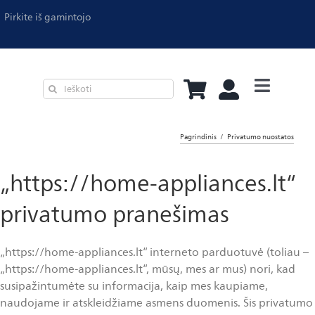
Pirkite iš gamintojo
Virtuvės pri
Pagrindinis
Privatumo nuostatos
Oro valymas
Lyginimas
„https://home-appliances.lt“
Kavos apar
privatumo pranešimas
Dulkių siurb
„https://home-appliances.lt“ interneto parduotuvė (toliau –
Philips Pro
„https://home-appliances.lt“, mūsų, mes ar mus) nori, kad
susipažintumėte su informacija, kaip mes kaupiame,
Asmeninė p
naudojame ir atskleidžiame asmens duomenis. Šis privatumo