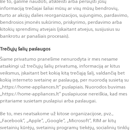
Be to, galime naudoti, atskleisti arba persiųsti jūsų
informaciją trečiajai šaliai mūsų ar visų mūsų bendrovių,
turto ar akcijų dalies reorganizacijos, sujungimo, pardavimo,
bendrosios įmonės sukūrimo, priskyrimo, perdavimo arba
kitokių sprendimų atvejais (įskaitant atvejus, susijusius su
bankrotu ar panašiais procesais).
Trečiųjų šalių paslaugos
Šiame privatumo pranešime nenurodyta ir mes nesame
atsakingi už trečiųjų šalių privatumą, informaciją ar kitus
veiksmus, įskaitant bet kokią kitą trečiąją šalį, valdančią bet
kokią interneto svetainę ar paslaugą, per nuorodą susietą su
„https://home-appliances.lt“ puslapiais. Nuorodos buvimas
„https://home-appliances.lt“ puslapiuose nereiškia, kad mes
pritariame susietam puslapiui arba paslaugai.
Be to, mes neatsakome už kitose organizacijose, pvz.,
„Facebook“, „Apple“, „Google“, „Microsoft“, RIM ar kitų
svetainių kūrėjų, svetainių programų tiekėjų, socialinių tinklų