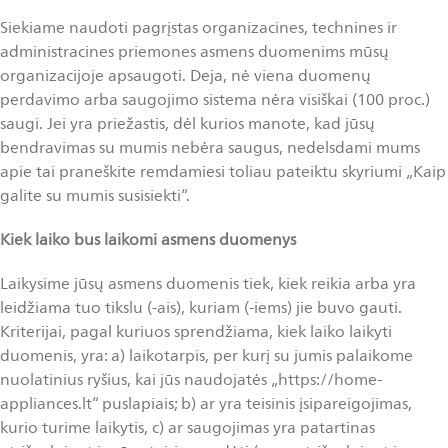
Siekiame naudoti pagrįstas organizacines, technines ir
administracines priemones asmens duomenims mūsų
organizacijoje apsaugoti. Deja, nė viena duomenų
perdavimo arba saugojimo sistema nėra visiškai (100 proc.)
saugi. Jei yra priežastis, dėl kurios manote, kad jūsų
bendravimas su mumis nebėra saugus, nedelsdami mums
apie tai praneškite remdamiesi toliau pateiktu skyriumi „Kaip
galite su mumis susisiekti“.
Kiek laiko
bus laikomi asmens duomenys
Laikysime jūsų asmens duomenis tiek, kiek reikia arba yra
leidžiama tuo tikslu (-ais), kuriam (-iems) jie buvo gauti.
Kriterijai, pagal kuriuos sprendžiama, kiek laiko laikyti
duomenis, yra: a) laikotarpis, per kurį su jumis palaikome
nuolatinius ryšius, kai jūs naudojatės „https://home-
appliances.lt“ puslapiais; b) ar yra teisinis įsipareigojimas,
kurio turime laikytis, c) ar saugojimas yra patartinas