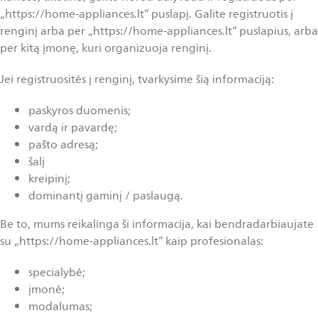
„https://home-appliances.lt“ puslapį. Galite registruotis į
renginį arba per „https://home-appliances.lt“ puslapius, arba
per kitą įmonę, kuri organizuoja renginį.
Jei registruositės į renginį, tvarkysime šią informaciją:
paskyros duomenis;
vardą ir pavardę;
pašto adresą;
šalį
kreipinį;
dominantį gaminį / paslaugą.
Be to, mums reikalinga ši informacija, kai bendradarbiaujate
su „https://home-appliances.lt“ kaip profesionalas:
specialybė;
įmonė;
modalumas;