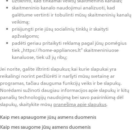
užtikrinti, kad tinkamai veiktų skaitmeninis kanalas;
skaitmeninio kanalo naudojimui analizuoti, kad
galėtume vertinti ir tobulinti mūsų skaitmeninių kanalų
veikimą;
prisijungti prie jūsų socialinių tinklų ir skaityti
apžvalgoms;
padėti geriau pritaikyti reklamą pagal jūsų pomėgius
tiek „https://home-appliances.lt“ skaitmeniniuose
kanaluose, tiek už jų ribų;
Jei norite, galite ištrinti slapukus; kai kurie slapukai yra
reikalingi norint peržiūrėti ir naršyti mūsų svetainę ar
programas, tačiau dauguma funkcijų veiks ir be slapukų.
Norėdami sužinoti daugiau informacijos apie slapukų ir kitų
panašių technologijų naudojimą bei savo pasirinkimą dėl
slapukų, skaitykite mūsų
pranešimą apie slapukus
.
Kaip mes apsaugome jūsų asmens duomenis
Kaip mes saugome
jūsų
asmens duomenis