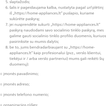
slaptažodis;
šalis ir pageidaujama kalba, nustatyta pagal
url
plėtinį
iš „https://home-appliances.lt“ puslapio, kuriame
sukūrėte paskyrą;
jei nusprendėte sukurti „https://home-appliances.lt“
paskyrą naudodami savo socialinio tinklo paskyrą, mes
galime gauti socialinio tinklo profilio duomenis, kuriuos
pasirinksite su mumis dalytis;
be to, jums bendradarbiaujant su „https://home-
appliances.lt“ kaip profesionalui (pvz., verslo klientui,
tiekėjui ir / arba verslo partneriui) mums gali reikėti šių
duomenų):
○ įmonės pavadinimo;
○ įmonės adreso;
○ įmonės telefono numerio;
○ organizacijos rūšies;