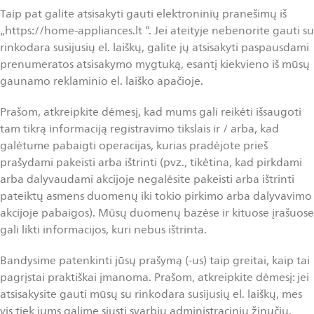
Taip pat galite atsisakyti gauti elektroninių pranešimų iš
„https://home-appliances.lt “. Jei ateityje nebenorite gauti su
rinkodara susijusių el. laiškų, galite jų atsisakyti paspausdami
prenumeratos atsisakymo mygtuką, esantį kiekvieno iš mūsų
gaunamo reklaminio el. laiško apačioje.
Prašom, atkreipkite dėmesį, kad mums gali reikėti išsaugoti
tam tikrą informaciją registravimo tikslais ir / arba, kad
galėtume pabaigti operacijas, kurias pradėjote prieš
prašydami pakeisti arba ištrinti (pvz., tikėtina, kad pirkdami
arba dalyvaudami akcijoje negalėsite pakeisti arba ištrinti
pateiktų asmens duomenų iki tokio pirkimo arba dalyvavimo
akcijoje pabaigos). Mūsų duomenų bazėse ir kituose įrašuose
gali likti informacijos, kuri nebus ištrinta.
Bandysime patenkinti jūsų prašymą (-us) taip greitai, kaip tai
pagrįstai praktiškai įmanoma. Prašom, atkreipkite dėmesį: jei
atsisakysite gauti mūsų su rinkodara susijusių el. laiškų, mes
vis tiek jums galime siųsti svarbių administracinių žinučių,