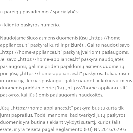
○ pareigų pavadinimo / specialybės;
○ kliento paskyros numerio.
Naudojame šiuos asmens duomenis jūsų „https://home-
appliances.lt“ paskyrai kurti ir prižiūrėti. Galite naudoti savo
„https://home-appliances.lt“ paskyrą įvairioms paslaugoms.
Jei savo „https://home-appliances.lt“ paskyra naudojatės
paslaugoms, galime pridėti papildomų asmens duomenų
prie jūsų „https://home-appliances.lt“ paskyros. Toliau rasite
informaciją, kokias paslaugas galite naudoti ir kokius asmens
duomenis pridėsime prie jūsų „https://home-appliances.lt“
paskyros, kai jūs šiomis paslaugomis naudositės.
Jūsų „https://home-appliances.lt“ paskyra bus sukurta tik
jums paprašius. Todėl manome, kad tvarkyti jūsų paskyros
duomenis yra būtina siekiant vykdyti sutartį, kurios šalis
esate, ir yra teisėta pagal Reglamento (EU) Nr. 2016/679 6