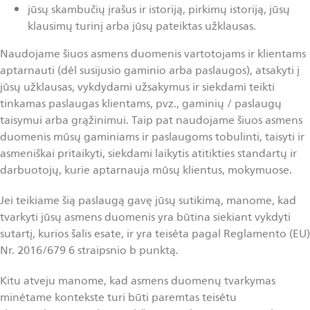
jūsų skambučių įrašus ir istoriją, pirkimų istoriją, jūsų
klausimų turinį arba jūsų pateiktas užklausas.
Naudojame šiuos asmens duomenis vartotojams ir klientams
aptarnauti (dėl susijusio gaminio arba paslaugos), atsakyti į
jūsų užklausas, vykdydami užsakymus ir siekdami teikti
tinkamas paslaugas klientams, pvz., gaminių / paslaugų
taisymui arba grąžinimui. Taip pat naudojame šiuos asmens
duomenis mūsų gaminiams ir paslaugoms tobulinti, taisyti ir
asmeniškai pritaikyti, siekdami laikytis atitikties standartų ir
darbuotojų, kurie aptarnauja mūsų klientus, mokymuose.
Jei teikiame šią paslaugą gavę jūsų sutikimą, manome, kad
tvarkyti jūsų asmens duomenis yra būtina siekiant vykdyti
sutartį, kurios šalis esate, ir yra teisėta pagal Reglamento (EU)
Nr. 2016/679 6 straipsnio b punktą.
Kitu atveju manome, kad asmens duomenų tvarkymas
minėtame kontekste turi būti paremtas teisėtu