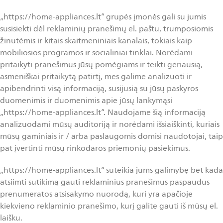
„https://home-appliances.lt“ grupės įmonės gali su jumis
susisiekti dėl reklaminių pranešimų el. paštu, trumposiomis
žinutėmis ir kitais skaitmeniniais kanalais, tokiais kaip
mobiliosios programos ir socialiniai tinklai. Norėdami
pritaikyti pranešimus jūsų pomėgiams ir teikti geriausią,
asmeniškai pritaikytą patirtį, mes galime analizuoti ir
apibendrinti visą informaciją, susijusią su jūsų paskyros
duomenimis ir duomenimis apie jūsų lankymąsi
„https://home-appliances.lt“. Naudojame šią informaciją
analizuodami mūsų auditoriją ir norėdami išsiaiškinti, kuriais
mūsų gaminiais ir / arba paslaugomis domisi naudotojai, taip
pat įvertinti mūsų rinkodaros priemonių pasiekimus.
„https://home-appliances.lt“ suteikia jums galimybę bet kada
atsiimti sutikimą gauti reklaminius pranešimus paspaudus
prenumeratos atsisakymo nuorodą, kuri yra apačioje
kiekvieno reklaminio pranešimo, kurį galite gauti iš mūsų el.
laišku.