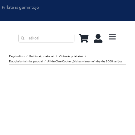
Pirkite iš gamintojo
Virtuvės pri
Pagrindinis
Buitiniai prietaisai
Virtuvės prietaisai
Oro valymas
Daugiafunkciniai puodai
All-in-One Cooker „Viskas viename“ viryklė, 3000 serijos
Lyginimas
Akcija!
-30%
Kavos apar
Dulkių siurb
Philips Pro
Asmeninė p