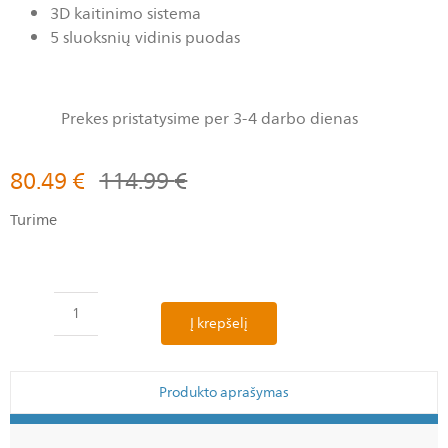
3D kaitinimo sistema
5 sluoksnių vidinis puodas
Prekes pristatysime per 3-4 darbo dienas
80.49
€
114.99
€
Turime
Į krepšelį
Produkto aprašymas