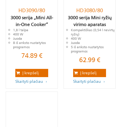
HD3090/80
HD3080/80
3000 serija „Mini All-
3000 serija Mini ryžių
in-One Cooker“
virimo aparatas
1,8 l talpa
Kompaktiškas (0,54 l nevirtų
400 W
ryžių)
Juoda
400 W
8 iš anksto nustatytos
Juoda
programos
5 iš anksto nustatytos
programos
74.89
€
62.99
€
Į krepšelį
Į krepšelį
Skaityti plačiau
Skaityti plačiau