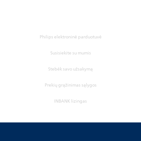
Philips elektroninė parduotuvė
Susisiekite su mumis
Stebėk savo užsakymą
Prekių grąžinimas sąlygos
INBANK lizingas