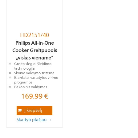
HD2151/40
Philips All-in-One
Cooker Greitpuodis
„viskas viename“
Greito slėgio išleidimo
technologija
Skonio valdymo sistema
Iš anksto nustatytos virimo
programos
Pakopinis valdymas
169.99
€
Į krepšelį
Skaityti plačiau