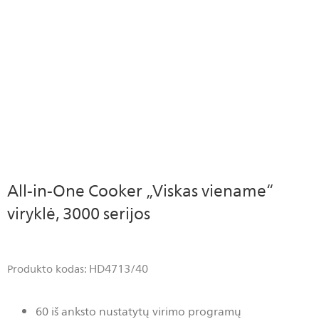
All-in-One Cooker „Viskas viename“
viryklė, 3000 serijos
HD4713/40
Produkto kodas:
60 iš anksto nustatytų virimo programų