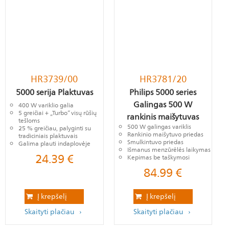
HR3739/00
HR3781/20
5000 serija Plaktuvas
Philips 5000 series
Galingas 500 W
400 W variklio galia
5 greičiai + „Turbo“ visų rūšių
rankinis maišytuvas
tešloms
500 W galingas variklis
25 % greičiau, palyginti su
Rankinio maišytuvo priedas
tradiciniais plaktuvais
Smulkintuvo priedas
Galima plauti indaplovėje
Išmanus menzūrėlės laikymas
24.39
€
Kepimas be taškymosi
84.99
€
Į krepšelį
Į krepšelį
Skaityti plačiau
Skaityti plačiau