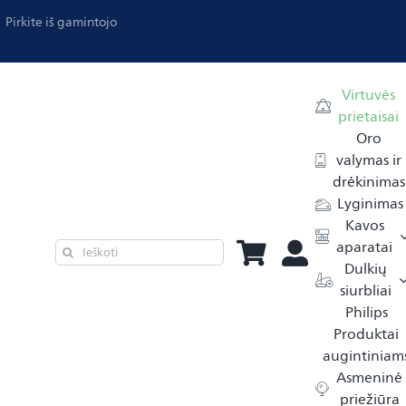
Pirkite iš gamintojo
Virtuvės
prietaisai
Oro
valymas ir
drėkinimas
Lyginimas
Kavos
aparatai
Dulkių
siurbliai
Philips
Produktai
augintiniam
Asmeninė
priežiūra