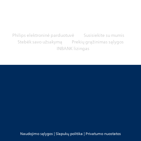
Philips elektroninė parduotuvė
Susisiekite su mumis
Stebėk savo užsakymą
Prekių grąžinimas sąlygos
INBANK lizingas
Naudojimo sąlygos
|
Slapukų politika
|
Privatumo nuostatos