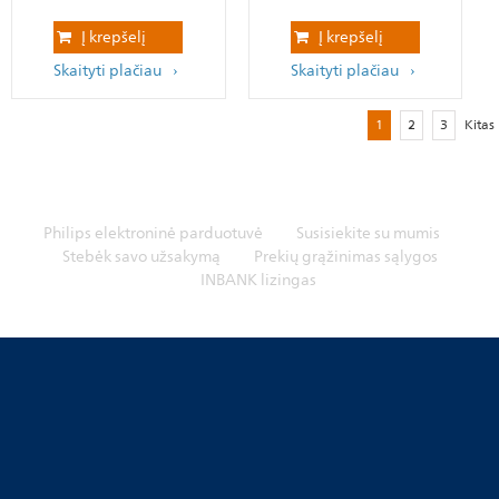
Į krepšelį
Į krepšelį
Skaityti plačiau
Skaityti plačiau
1
2
3
Kitas
Philips elektroninė parduotuvė
Susisiekite su mumis
Stebėk savo užsakymą
Prekių grąžinimas sąlygos
INBANK lizingas