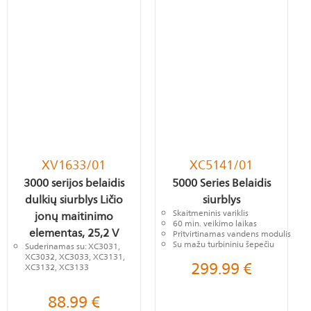
XV1633/01
XC5141/01
3000 serijos belaidis
5000 Series Belaidis
dulkių siurblys Ličio
siurblys
Skaitmeninis variklis
jonų maitinimo
60 min. veikimo laikas
elementas, 25,2 V
Pritvirtinamas vandens modulis
Su mažu turbininiu šepečiu
Suderinamas su: XC3031,
XC3032, XC3033, XC3131,
299.99
€
XC3132, XC3133
88.99
€