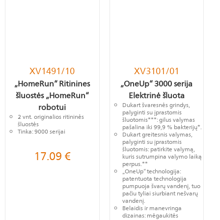
XV1491/10
XV3101/01
„HomeRun“ Ritinines
„OneUp“ 3000 serija
šluostės „HomeRun“
Elektrinė šluota
Dukart švaresnės grindys,
robotui
palyginti su įprastomis
2 vnt. originalios ritininės
šluotomis***: gilus valymas
šluostės
pašalina iki 99,9 % bakterijų*.
Tinka: 9000 serijai
Dukart greitesnis valymas,
palyginti su įprastomis
šluotomis: patirkite valymą,
17.09
€
kuris sutrumpina valymo laiką
perpus.**
„OneUp“ technologija:
patentuota technologija
pumpuoja švarų vandenį, tuo
pačiu tyliai siurbiant nešvarų
vandenį.
Belaidis ir manevringa
dizainas: mėgaukitės