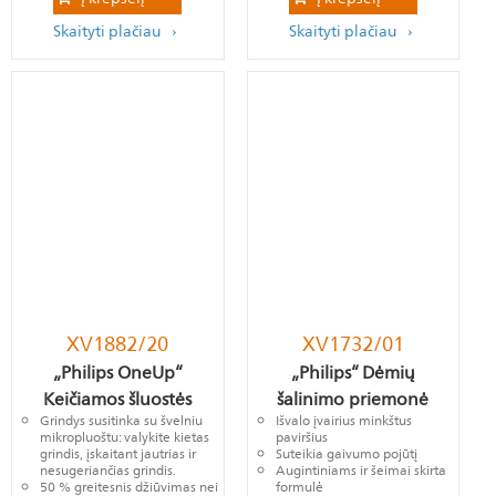
Skaityti plačiau
Skaityti plačiau
XV1882/20
XV1732/01
„Philips OneUp“
„Philips“ Dėmių
Keičiamos šluostės
šalinimo priemonė
Grindys susitinka su švelniu
Išvalo įvairius minkštus
mikropluoštu: valykite kietas
paviršius
grindis, įskaitant jautrias ir
Suteikia gaivumo pojūtį
nesugeriančias grindis.
Augintiniams ir šeimai skirta
50 % greitesnis džiūvimas nei
formulė