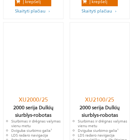
Į krepšelį
Į krepšelį
Skaityti plačiau
Skaityti plačiau
XU2000/25
XU2100/25
2000 serija Dulkių
2000 serija Dulkių
siurblys-robotas
siurblys-robotas
Siurbimas ir drėgnas valymas
Siurbimas ir drėgnas valymas
vienu metu
vienu metu
Dviguba siurbimo galia¹
Dviguba siurbimo galia¹
LDS radaro navigacija
LDS radaro navigacija