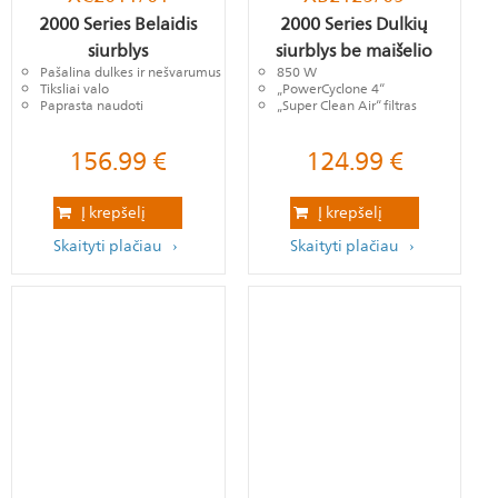
2000 Series Belaidis
2000 Series Dulkių
siurblys
siurblys be maišelio
Pašalina dulkes ir nešvarumus
850 W
Tiksliai valo
„PowerCyclone 4“
Paprasta naudoti
„Super Clean Air“ filtras
156.99
€
124.99
€
Į krepšelį
Į krepšelį
Skaityti plačiau
Skaityti plačiau