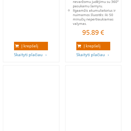
nevaržomu judėjimu su 360°
pasukamu šarnyru.
Ilgaamžis akumuliatorius ir
nuimamos šluostės: iki 50
minučių nepertraukiamas
valymas.
95.89
€
Į krepšelį
Į krepšelį
Skaityti plačiau
Skaityti plačiau