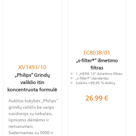
FC8038/01
„s-filter®“ išmetimo
XV1493/10
filtras
1 „HEPA 13“ išmetimo filtras
„Philips“ Grindų
„s-filter®“ standartas
valiklio itin
Sulaiko >99,95 % dulkių
koncentruota formulė
26.99
€
Aukštos kokybės „Philips“
grindų valiklis be vargo
susidoroja su riebalais,
lipniomis dėmėmis ir
nešvarumais.
Suderinamas su 5000 ir