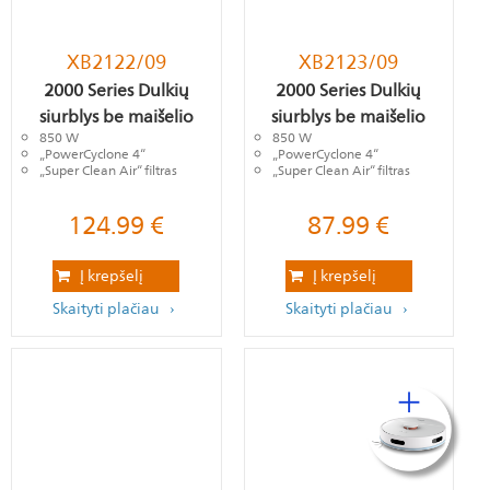
XB2122/09
XB2123/09
2000 Series Dulkių
2000 Series Dulkių
siurblys be maišelio
siurblys be maišelio
850 W
850 W
„PowerCyclone 4“
„PowerCyclone 4“
„Super Clean Air“ filtras
„Super Clean Air“ filtras
124.99
€
87.99
€
Į krepšelį
Į krepšelį
Skaityti plačiau
Skaityti plačiau