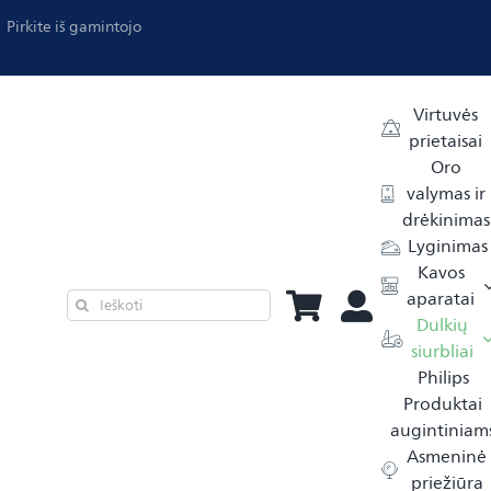
Pirkite iš gamintojo
Virtuvės
prietaisai
Oro
valymas ir
drėkinimas
Lyginimas
Kavos
aparatai
Dulkių
siurbliai
Philips
Produktai
augintiniam
Asmeninė
priežiūra