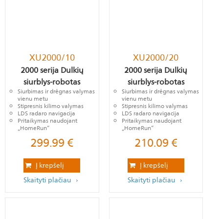
XU2000/10
XU2000/20
2000 serija Dulkių
2000 serija Dulkių
siurblys-robotas
siurblys-robotas
Siurbimas ir drėgnas valymas
Siurbimas ir drėgnas valymas
vienu metu
vienu metu
Stipresnis kilimo valymas
Stipresnis kilimo valymas
LDS radaro navigacija
LDS radaro navigacija
Pritaikymas naudojant
Pritaikymas naudojant
„HomeRun“
„HomeRun“
299.99
€
210.09
€
Į krepšelį
Į krepšelį
Skaityti plačiau
Skaityti plačiau