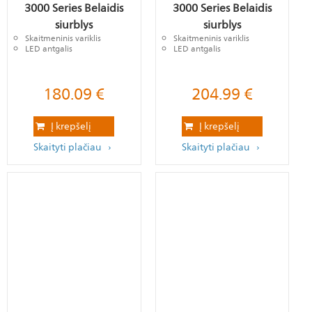
3000 Series Belaidis
3000 Series Belaidis
siurblys
siurblys
Skaitmeninis variklis
Skaitmeninis variklis
LED antgalis
LED antgalis
180.09
€
204.99
€
Į krepšelį
Į krepšelį
Skaityti plačiau
Skaityti plačiau