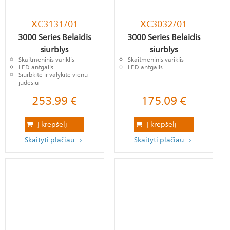
XC3131/01
XC3032/01
3000 Series Belaidis
3000 Series Belaidis
siurblys
siurblys
Skaitmeninis variklis
Skaitmeninis variklis
LED antgalis
LED antgalis
Siurbkite ir valykite vienu
judesiu
253.99
€
175.09
€
Į krepšelį
Į krepšelį
Skaityti plačiau
Skaityti plačiau