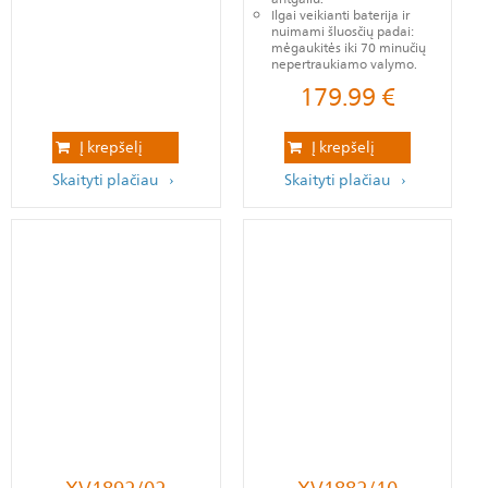
Ilgai veikianti baterija ir
nuimami šluosčių padai:
mėgaukitės iki 70 minučių
nepertraukiamo valymo.
179.99
€
Į krepšelį
Į krepšelį
Skaityti plačiau
Skaityti plačiau