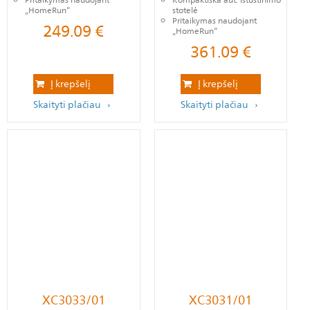
Pritaikymas naudojant
Kompaktiška aut. ištuštinimo
„HomeRun“
stotelė
Pritaikymas naudojant
249.09
€
„HomeRun“
361.09
€
Į krepšelį
Į krepšelį
Skaityti plačiau
Skaityti plačiau
XC3033/01
XC3031/01