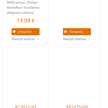
9000 serijos „Philips
HomeRun“ šluostėmis
drėgnam valymui.
13.09
€
Į krepšelį
Į krepšelį
Skaityti plačiau
Skaityti plačiau
XC2011/01
XB2125/09