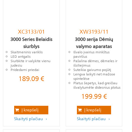
XC3133/01
XW3193/11
3000 Series Belaidis
3000 serija Dėmių
siurblys
valymo aparatas
Skaitmeninis variklis
Išvalo įvairius minkštus
LED antgalis
paviršius
Siurbkite ir valykite vienu
Pašalina dėmes, dėmeles ir
judesiu
išsiliejimus
Pridedami priedai
Suteikia gaivumo pojūtį
Lengva laikyti net mažose
189.09
€
spintelėse
Platus šepetys, kad greičiau
išvalytumėte didesnius plotus
199.99
€
Į krepšelį
Į krepšelį
Skaityti plačiau
Skaityti plačiau