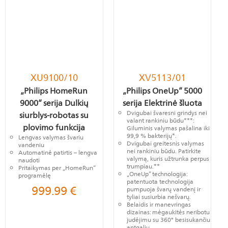
XU9100/10
XV5113/01
„Philips HomeRun
„Philips OneUp“ 5000
9000“ serija Dulkių
serija Elektrinė šluota
Dvigubai švaresni grindys nei
siurblys-robotas su
valant rankiniu būdu***:
plovimo funkcija
Giluminis valymas pašalina iki
99,9 % bakterijų*.
Lengvas valymas švariu
Dvigubai greitesnis valymas
vandeniu
nei rankiniu būdu. Patirkite
Automatinė patirtis – lengva
valymą, kuris užtrunka perpus
naudoti
trumpiau.**
Pritaikymas per „HomeRun“
„OneUp” technologija:
programėlę
patentuota technologija
999.99
€
pumpuoja švarų vandenį ir
tyliai susiurbia nešvarų.
Belaidis ir manevringas
dizainas: mėgaukitės neribotu
judėjimu su 360° besisukančiu
antgaliu.