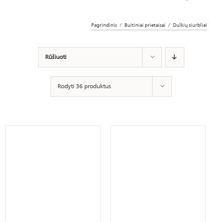
Pagrindinis
Buitiniai prietaisai
Dulkių siurbliai
Rūšiuoti
Rodyti 36 produktus