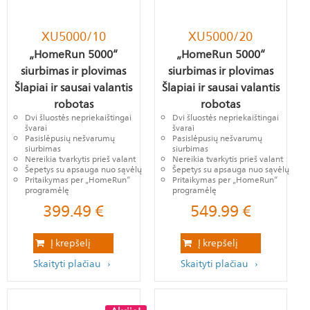
XU5000/10
XU5000/20
„HomeRun 5000“
„HomeRun 5000“
siurbimas ir plovimas
siurbimas ir plovimas
Šlapiai ir sausai valantis
Šlapiai ir sausai valantis
robotas
robotas
Dvi šluostės nepriekaištingai
Dvi šluostės nepriekaištingai
švarai
švarai
Pasislėpusių nešvarumų
Pasislėpusių nešvarumų
siurbimas
siurbimas
Nereikia tvarkytis prieš valant
Nereikia tvarkytis prieš valant
Šepetys su apsauga nuo sąvėlų
Šepetys su apsauga nuo sąvėlų
Pritaikymas per „HomeRun“
Pritaikymas per „HomeRun“
programėlę
programėlę
399.49
€
549.99
€
Į krepšelį
Į krepšelį
Skaityti plačiau
Skaityti plačiau