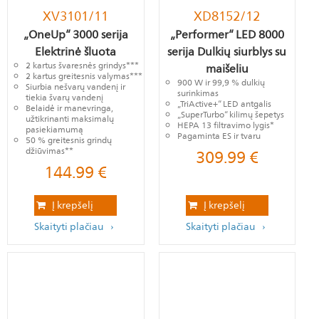
XV3101/11
XD8152/12
„OneUp“ 3000 serija
„Performer“ LED 8000
Elektrinė šluota
serija Dulkių siurblys su
2 kartus švaresnės grindys***
maišeliu
2 kartus greitesnis valymas***
900 W ir 99,9 % dulkių
Siurbia nešvarų vandenį ir
surinkimas
tiekia švarų vandenį
„TriActive+“ LED antgalis
Belaidė ir manevringa,
„SuperTurbo“ kilimų šepetys
užtikrinanti maksimalų
HEPA 13 filtravimo lygis*
pasiekiamumą
Pagaminta ES ir tvaru
50 % greitesnis grindų
džiūvimas**
309.99
€
144.99
€
Į krepšelį
Į krepšelį
Skaityti plačiau
Skaityti plačiau