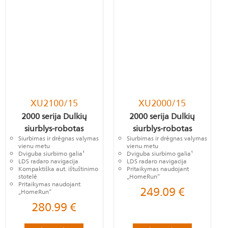
XU2100/15
XU2000/15
2000 serija Dulkių
2000 serija Dulkių
siurblys-robotas
siurblys-robotas
Siurbimas ir drėgnas valymas
Siurbimas ir drėgnas valymas
vienu metu
vienu metu
Dviguba siurbimo galia¹
Dviguba siurbimo galia¹
LDS radaro navigacija
LDS radaro navigacija
Kompaktiška aut. ištuštinimo
Pritaikymas naudojant
stotelė
„HomeRun“
Pritaikymas naudojant
249.09
€
„HomeRun“
280.99
€