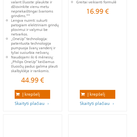
valant šluoste: plaukite ir
Greitai veikianti formulė
džiovinkite vienu metu
16.99
€
nepriekaištingai švarioms
grindims.**
Lengva nuimti: sukurti
patogiam elektriniam grindų
plovimui ir valymui be
netvarkos.
„OneUp” technologija:
patentuota technologija
pumpuoja švarų vandenį ir
tyliai susiurbia nešvarų.
Naudojami iki 6 mėnesių:
„Philips OneUp” keičiamus
šluosčių padus galima plauti
skalbyklėje ir rankomis.
44.99
€
Į krepšelį
Į krepšelį
Skaityti plačiau
Skaityti plačiau