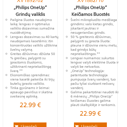
XV1892/02
XV1882/10
„Philips OneUp“
„Philips OneUp“
Grindų valiklis
Keičiamos šluostės
Pailgina šluotos naudojimo
Švelni mikropluošto medžiaga
laiką: lengvas ir optimalus
grindims: valo kietas grindis,
valiklio dozavimas sumažina
įskaitant jautrias ir
nusidėvėjimą.
nesugeriančias grindis.
Lengvas dozavimas su 40 kartų
50 % greitesnis džiūvimas,
naudojamais kasetėmis: itin
palyginti su įprasta šluota:
koncentruotas valiklis užtikrina
plauna ir džiovina vienu metu,
švelnų valymą.
kad grindys būtų
Greitas džiūvimas: džiūsta 50
nepriekaištingos.**
% greičiau, palyginti su
Lengvai nuimamos: sukurtos
įprastomis šluotomis,
lengvai valyti elektrine šluota ir
užtikrinant nepriekaištingą
valyti be netvarkos.
švarą.**
„OneUp“ technologija:
Ekonomiškas sprendimas:
patentuota technologija
viena kasetė pakeičia iki trijų
pumpuoja švarų vandenį, tuo
butelių įprasto valiklio.
pačiu tyliai siurbiant nešvarų
Tinka gyvūnams ir šeimai:
vandenį.
apsaugo paviršius ir skatina
Galima pakartotinai naudoti iki
sveikesnę aplinką.
6 mėnesių: „Philips OneUp“
keičiamas šluostes galima
22.99
€
plauti skalbyklėje ir rankomis.
22.99
€
Į krepšelį
Į krepšelį