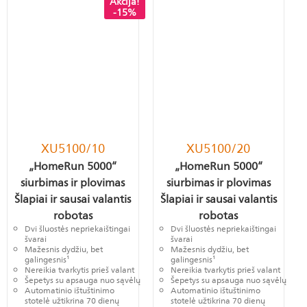
Akcija!
-15%
XU5100/10
XU5100/20
„HomeRun 5000“
„HomeRun 5000“
siurbimas ir plovimas
siurbimas ir plovimas
Šlapiai ir sausai valantis
Šlapiai ir sausai valantis
robotas
robotas
Dvi šluostės nepriekaištingai
Dvi šluostės nepriekaištingai
švarai
švarai
Mažesnis dydžiu, bet
Mažesnis dydžiu, bet
galingesnis¹
galingesnis¹
Nereikia tvarkytis prieš valant
Nereikia tvarkytis prieš valant
Šepetys su apsauga nuo sąvėlų
Šepetys su apsauga nuo sąvėlų
Automatinio ištuštinimo
Automatinio ištuštinimo
stotelė užtikrina 70 dienų
stotelė užtikrina 70 dienų