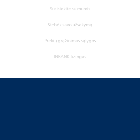
Susisiekite su mumis
Stebėk savo užsakymą
Prekių grąžinimas sąlygos
INBANK lizingas