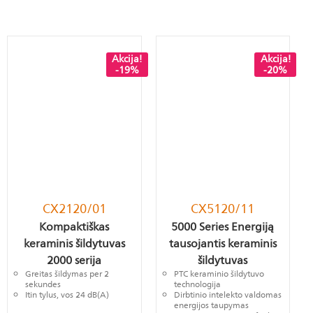
Akcija!
Akcija!
-19%
-20%
CX2120/01
CX5120/11
Kompaktiškas
5000 Series Energiją
keraminis šildytuvas
tausojantis keraminis
2000 serija
šildytuvas
Greitas šildymas per 2
PTC keraminio šildytuvo
sekundes
technologija
Itin tylus, vos 24 dB(A)
Dirbtinio intelekto valdomas
energijos taupymas