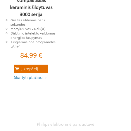
Kompaktiškas
keraminis šildytuvas
3000 serija
Greitas šildymas per 2
sekundes
Itin tylus, vos 24 dB(A)
Dirbtinio intelekto valdomas
energijos taupymas
Jungiamas prie programėlės
„Air+“
84.99
€
Į krepšelį
Skaityti plačiau
Philips elektroninė parduotuvė