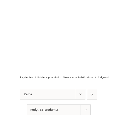
Pagrindinis
Buitiniai prietaisai
Oro valymas ir drėkinimas
Šildytuvai
Kaina
Rodyti 36 produktus