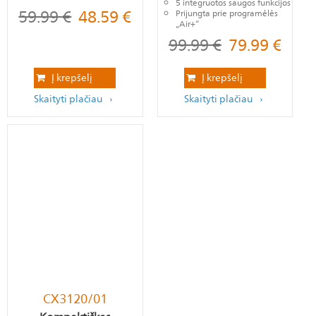
5 integruotos saugos funkcijos
59.99
€
48.59
€
Prijungta prie programėlės
„Air+“
99.99
€
79.99
€
Į krepšelį
Į krepšelį
Skaityti plačiau
Skaityti plačiau
CX3120/01