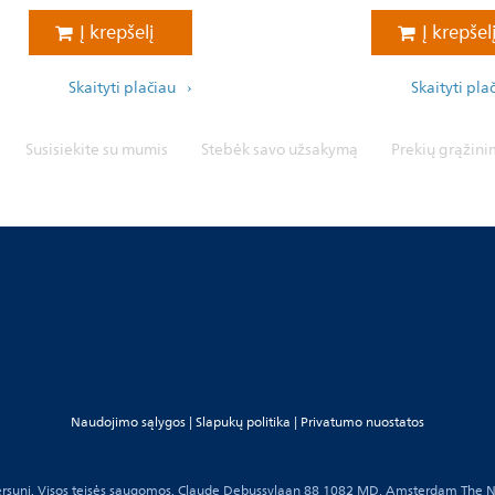
Į krepšelį
Į krepšel
Skaityti plačiau
Skaityti pla
Susisiekite su mumis
Stebėk savo užsakymą
Prekių grąžini
Naudojimo sąlygos
|
Slapukų politika
|
Privatumo nuostatos
rsuni. Visos teisės saugomos. Claude Debussylaan 88 1082 MD, Amsterdam The N