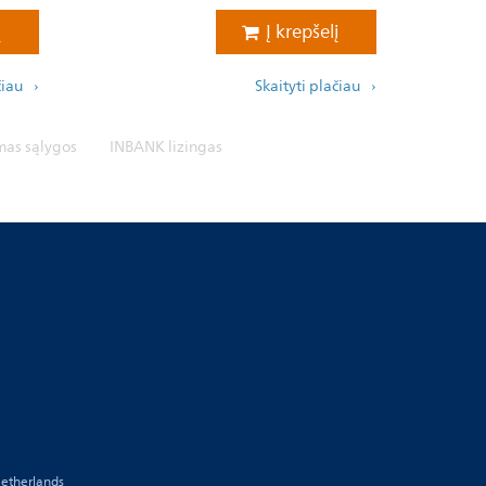
į
Į krepšelį
čiau
Skaityti plačiau
mas sąlygos
INBANK lizingas
etherlands