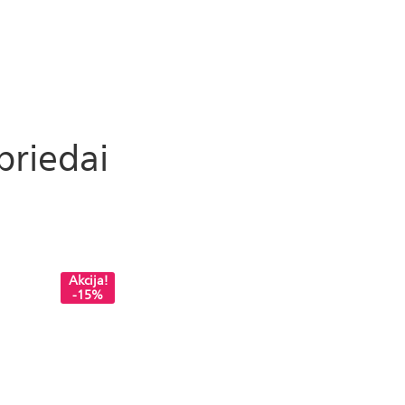
priedai
Akcija!
-15%