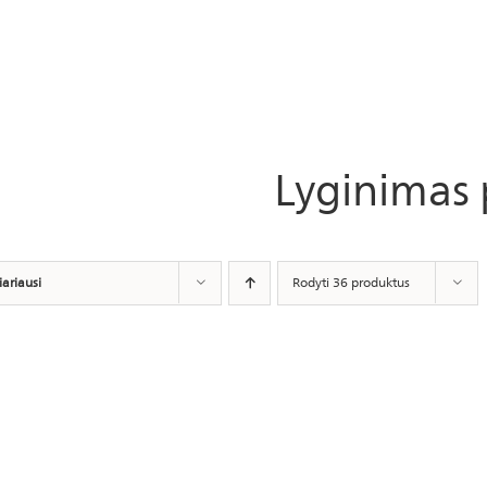
Lyginimas 
iariausi
Rodyti 36 produktus