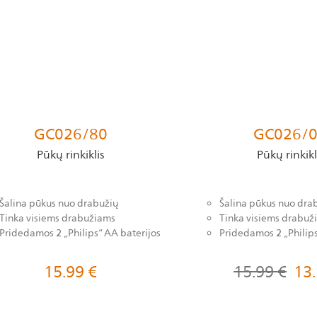
GC026/80
GC026/
Pūkų rinkiklis
Pūkų rinkikl
Šalina pūkus nuo drabužių
Šalina pūkus nuo dra
Tinka visiems drabužiams
Tinka visiems drabuž
Pridedamos 2 „Philips“ AA baterijos
Pridedamos 2 „Philips
15.99
€
15.99
€
13