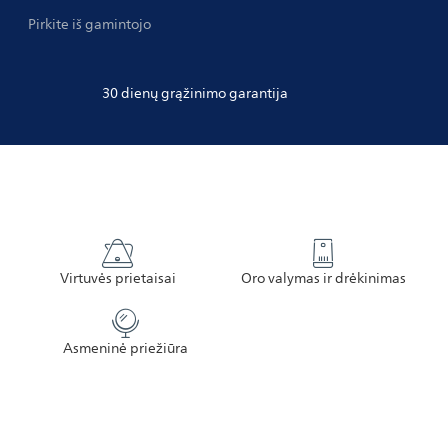
Pirkite iš gamintojo
30 dienų grąžinimo garantija
Virtuvės prietaisai
Oro valymas ir drėkinimas
Asmeninė priežiūra