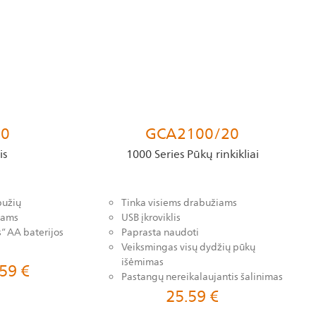
00
GCA2100/20
is
1000 Series Pūkų rinkikliai
bužių
Tinka visiems drabužiams
iams
USB įkroviklis
“ AA baterijos
Paprasta naudoti
Veiksmingas visų dydžių pūkų
išėmimas
.59
€
Pastangų nereikalaujantis šalinimas
25.59
€