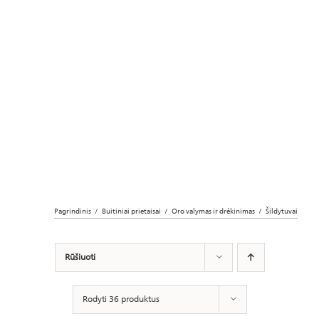
Pagrindinis
Buitiniai prietaisai
Oro valymas ir drėkinimas
Šildytuvai
Rūšiuoti
Rodyti 36 produktus