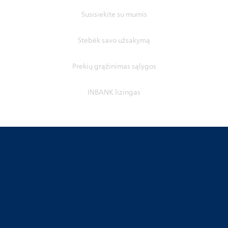
Susisiekite su mumis
Stebėk savo užsakymą
Prekių grąžinimas sąlygos
INBANK lizingas