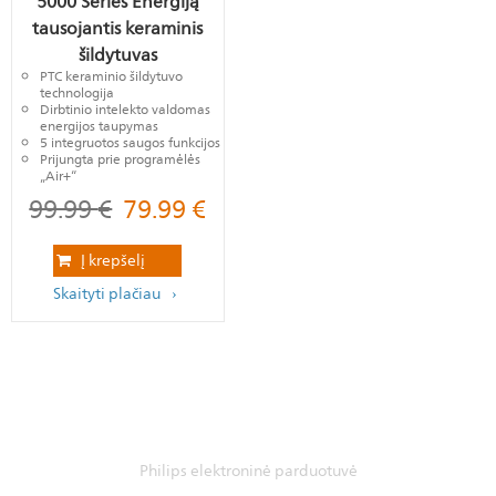
5000 Series Energiją
tausojantis keraminis
šildytuvas
PTC keraminio šildytuvo
technologija
Dirbtinio intelekto valdomas
energijos taupymas
5 integruotos saugos funkcijos
Prijungta prie programėlės
„Air+“
99.99
€
79.99
€
Į krepšelį
Skaityti plačiau
Philips elektroninė parduotuvė