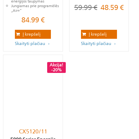
energijos taupymas
59.99
€
48.59
€
Jungiamas prie programėlės
„Air+“
84.99
€
Į krepšelį
Į krepšelį
Skaityti plačiau
Skaityti plačiau
Akcija!
-20%
CX5120/11