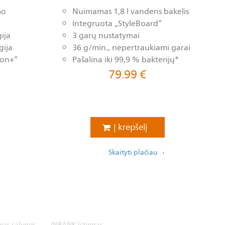
mo
Nuimamas 1,8 l vandens bakelis
Integruota „StyleBoard“
ija
3 garų nustatymai
gija
36 g/min., nepertraukiami garai
ron+“
Pašalina iki 99,9 % bakterijų*
79.99
€
Į krepšelį
Skaityti plačiau
mas sąlygos
INBANK lizingas