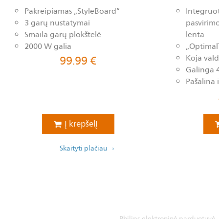
Pakreipiamas „StyleBoard“
Integruota
3 garų nustatymai
pasvirim
Smaila garų plokštelė
lenta
2000 W galia
„Optimal
99.99
€
Koja val
Galinga 
Pašalina 
Į krepšelį
Skaityti plačiau
Philips elektroninė parduotuvė