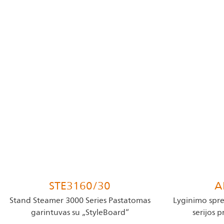
STE3160/30
A
Stand Steamer 3000 Series Pastatomas
Lyginimo spre
garintuvas su „StyleBoard“
serijos p