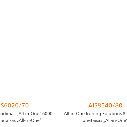
IS6020/70
AIS8540/80
ndimas „All-in-One“ 6000
All-in-One Ironing Solutions 85
rietaisas „All-in-One“
prietaisas „All-in-One