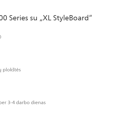
0 Series su „XL StyleBoard“
0
ų plokštės
per 3-4 darbo dienas