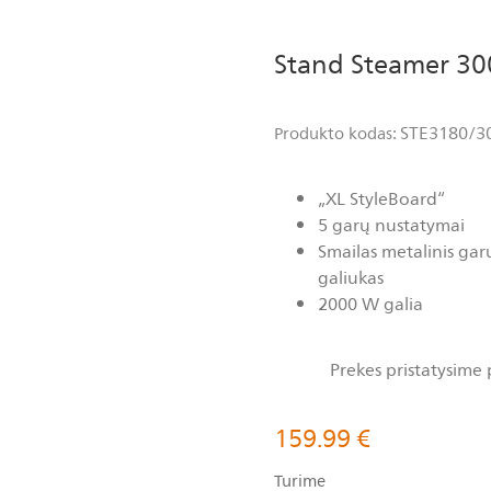
Stand Steamer 300
STE3180/3
Produkto kodas:
„XL StyleBoard“
5 garų nustatymai
Smailas metalinis gar
galiukas
2000 W galia
Prekes pristatysime 
159.99
€
Turime