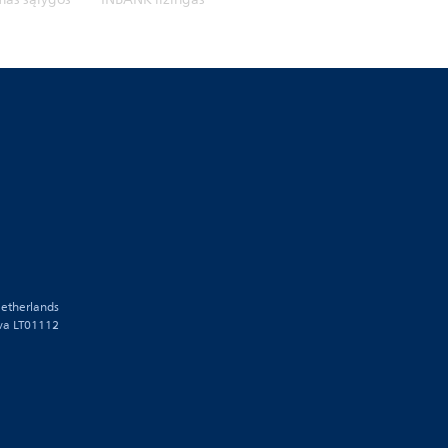
etherlands
uva LT01112