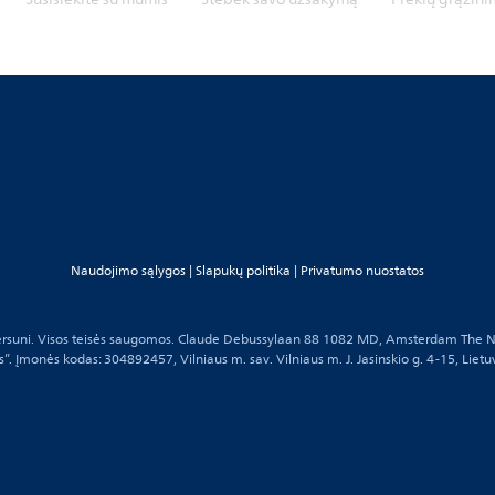
Naudojimo sąlygos
|
Slapukų politika
|
Privatumo nuostatos
rsuni. Visos teisės saugomos. Claude Debussylaan 88 1082 MD, Amsterdam The N
s”. Įmonės kodas: 304892457, Vilniaus m. sav. Vilniaus m. J. Jasinskio g. 4-15, Liet