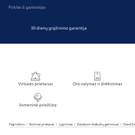
Pirkite iš gamintojo
30 dienų grąžinimo garantija
Virtuvės prietaisai
Oro valymas ir drėkinimas
Asmeninė priežiūra
Pagrindinis
Buitiniai prietaisai
Lyginimas
Pastatomi drabužių garintuvai
Stand St