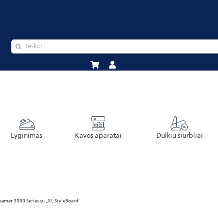
Lyginimas
Kavos aparatai
Dulkių siurbliai
eamer 3000 Series su „XL StyleBoard“