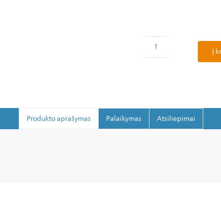
Į k
Produkto aprašymas
Palaikymas
Atsiliepimai