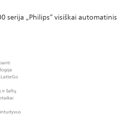
 serija „Philips“ visiškai automatinis
ianti
logija
 „LatteGo
ir šaltų
otaikai
ntuityvus