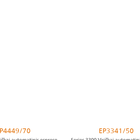
P4449/70
EP3341/50
siškai automatinis espreso
Series 3300 Visiškai automatin