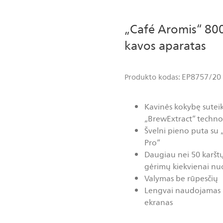
„Café Aromis“ 8000
kavos aparatas
EP8757/20
Produkto kodas:
Kavinės kokybę suteik
„BrewExtract“ techno
Švelni pieno puta su
Pro“
Daugiau nei 50 karštų 
gėrimų kiekvienai nu
Valymas be rūpesčių
Lengvai naudojamas i
ekranas