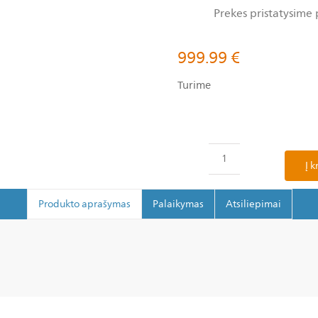
Prekes pristatysime 
999.99
€
Turime
Į k
Produkto aprašymas
Palaikymas
Atsiliepimai