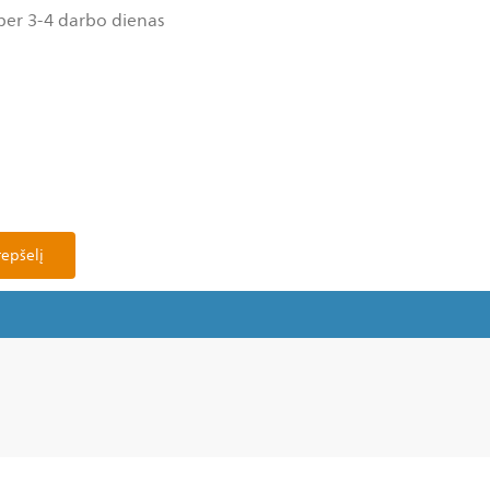
per 3-4 darbo dienas
repšelį