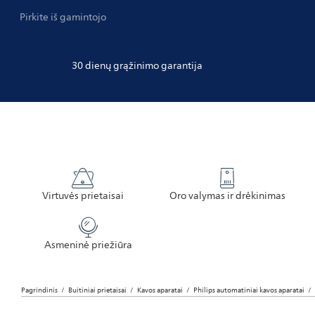
Pirkite iš gamintojo
30 dienų grąžinimo garantija
Virtuvės prietaisai
Oro valymas ir drėkinimas
Asmeninė priežiūra
Pagrindinis
Buitiniai prietaisai
Kavos aparatai
Philips automatiniai kavos aparatai