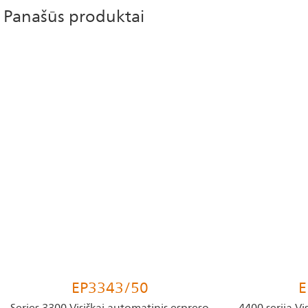
Panašūs produktai
EP3343/50
E
Series 3300 Visiškai automatinis espreso
4400 serija Vi