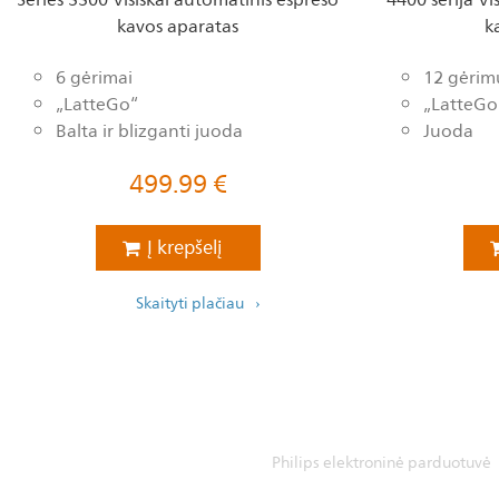
kavos aparatas
k
6 gėrimai
12 gėrim
„LatteGo“
„LatteGo
Balta ir blizganti juoda
Juoda
499.99
€
Į krepšelį
Skaityti plačiau
Philips elektroninė parduotuvė