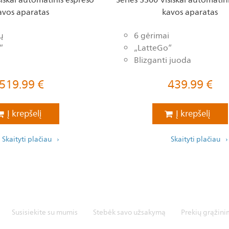
avos aparatas
kavos aparatas
ų
6 gėrimai
“
„LatteGo“
Blizganti juoda
519.99
€
439.99
€
Į krepšelį
Į krepšelį
Skaityti plačiau
Skaityti plačiau
Susisiekite su mumis
Stebėk savo užsakymą
Prekių grąžini